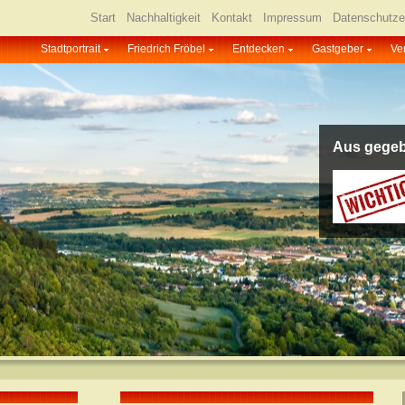
Start
Nachhaltigkeit
Kontakt
Impressum
Datenschutze
Stadtportrait
Friedrich Fröbel
Entdecken
Gastgeber
Ve
Aus gegeb