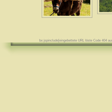
bx:jspinclude[eingebettete URL löste Code 404 au