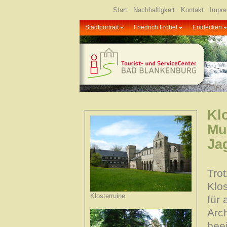
Start
Nachhaltigkeit
Kontakt
Impr
Stadtportrait
Friedrich Fröbel
Entdecken
Klo
Mu
Ja
Trot
Klos
Klosterruine
für
Arc
bee