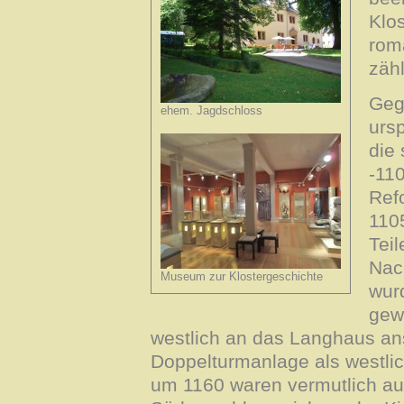
Klo
rom
zähl
Geg
ehem. Jagdschloss
urs
die
-11
Ref
110
Teil
Nac
Museum zur Klostergeschichte
wurd
gew
westlich an das Langhaus an
Doppelturmanlage als westli
um 1160 waren vermutlich auch