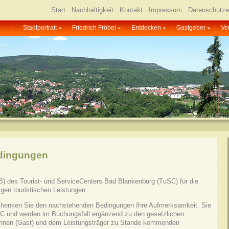
Start
Nachhaltigkeit
Kontakt
Impressum
Datenschutze
Stadtportrait
Friedrich Fröbel
Entdecken
Gastgeber
Ve
dingungen
 des Tourist- und ServiceCenters Bad Blankenburg (TuSC) für die
gen touristischen Leistungen.
schenken Sie den nachstehenden Bedingungen Ihre Aufmerksamkeit. Sie
uSC und werden im Buchungsfall ergänzend zu den gesetzlichen
 Ihnen (Gast) und dem Leistungsträger zu Stande kommenden