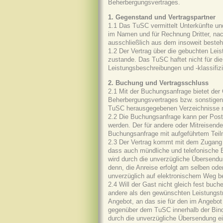
Beherbergungsvertrages.
1. Gegenstand und Vertragspartner
1.1 Das TuSC vermittelt Unterkünfte 
im Namen und für Rechnung Dritter, nac
ausschließlich aus dem insoweit besteh
1.2 Der Vertrag über die gebuchten Le
zustande. Das TuSC haftet nicht für die
Leistungsbeschreibungen und -klassifiz
2. Buchung und Vertragsschluss
2.1 Mit der Buchungsanfrage bietet der
Beherbergungsvertrages bzw. sonstigen 
TuSC herausgegebenen Verzeichnisse m
2.2 Die Buchungsanfrage kann per Post,
werden. Der für andere oder Mitreisende
Buchungsanfrage mit aufgeführtem Teil
2.3 Der Vertrag kommt mit dem Zugang 
dass auch mündliche und telefonische B
wird durch die unverzügliche Übersendu
denn, die Anreise erfolgt am selben od
unverzüglich auf elektronischem Weg be
2.4 Will der Gast nicht gleich fest bu
andere als den gewünschten Leistungsträ
Angebot, an das sie für den im Angebo
gegenüber dem TuSC innerhalb der Bindef
durch die unverzügliche Übersendung ein