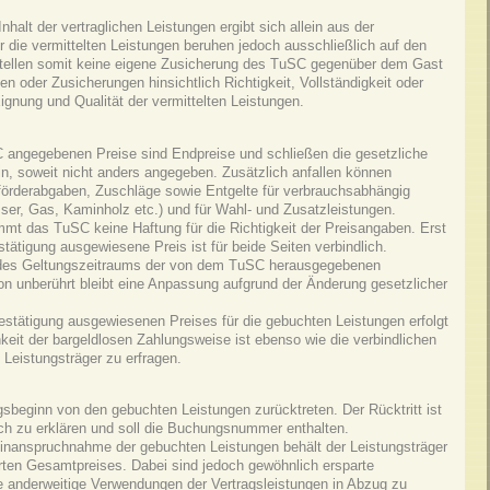
halt der vertraglichen Leistungen ergibt sich allein aus der
die vermittelten Leistungen beruhen jedoch ausschließlich auf den
 stellen somit keine eigene Zusicherung des TuSC gegenüber dem Gast
 oder Zusicherungen hinsichtlich Richtigkeit, Vollständigkeit oder
ignung und Qualität der vermittelten Leistungen.
C angegebenen Preise sind Endpreise und schließen die gesetzliche
n, soweit nicht anders angegeben. Zusätzlich anfallen können
förderabgaben, Zuschläge sowie Entgelte für verbrauchsabhängig
er, Gas, Kaminholz etc.) und für Wahl- und Zusatzleistungen.
mmt das TuSC keine Haftung für die Richtigkeit der Preisangaben. Erst
ätigung ausgewiesene Preis ist für beide Seiten verbindlich.
 des Geltungszeitraums der von dem TuSC herausgegebenen
n unberührt bleibt eine Anpassung aufgrund der Änderung gesetzlicher
stätigung ausgewiesenen Preises für die gebuchten Leistungen erfolgt
hkeit der bargeldlosen Zahlungsweise ist ebenso wie die verbindlichen
 Leistungsträger zu erfragen.
gsbeginn von den gebuchten Leistungen zurücktreten. Der Rücktritt ist
ich zu erklären und soll die Buchungsnummer enthalten.
htinanspruchnahme der gebuchten Leistungen behält der Leistungsträger
rten Gesamtpreises. Dabei sind jedoch gewöhnlich ersparte
anderweitige Verwendungen der Vertragsleistungen in Abzug zu