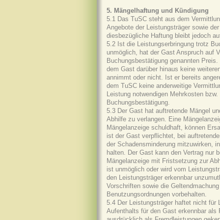
5. Mängelhaftung und Kündigung
5.1 Das TuSC steht aus dem Vermittlungs
Angebote der Leistungsträger sowie der 
diesbezügliche Haftung bleibt jedoch au
5.2 Ist die Leistungserbringung trotz 
unmöglich, hat der Gast Anspruch auf Ve
Buchungsbestätigung genannten Preis.
dem Gast darüber hinaus keine weitere
annimmt oder nicht. Ist er bereits anger
dem TuSC keine anderweitige Vermittlun
Leistung notwendigen Mehrkosten bzw. v
Buchungsbestätigung.
5.3 Der Gast hat auftretende Mängel un
Abhilfe zu verlangen. Eine Mängelanzei
Mängelanzeige schuldhaft, können Ersat
ist der Gast verpflichtet, bei auftret
der Schadensminderung mitzuwirken, i
halten. Der Gast kann den Vertrag nur 
Mängelanzeige mit Fristsetzung zur Abh
ist unmöglich oder wird vom Leistungstr
den Leistungsträger erkennbar unzumutb
Vorschriften sowie die Geltendmachun
Benutzungsordnungen vorbehalten.
5.4 Der Leistungsträger haftet nicht f
Aufenthalts für den Gast erkennbar als F
ausdrücklich als Fremdleistungen geke