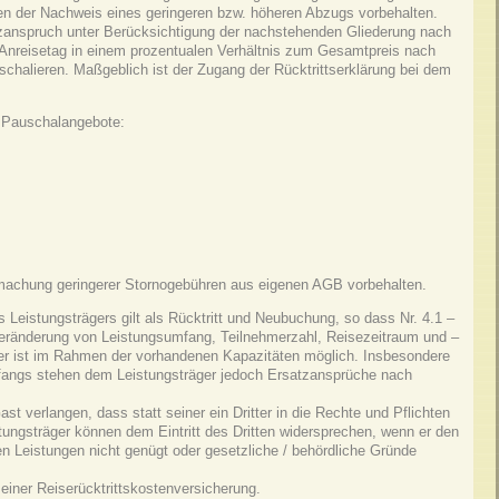
ben der Nachweis eines geringeren bzw. höheren Abzugs vorbehalten.
tzanspruch unter Berücksichtigung der nachstehenden Gliederung nach
 Anreisetag in einem prozentualen Verhältnis zum Gesamtpreis nach
halieren. Maßgeblich ist der Zugang der Rücktrittserklärung bei dem
 Pauschalangebote:
dmachung geringerer Stornogebühren aus eigenen AGB vorbehalten.
eistungsträgers gilt als Rücktritt und Neubuchung, so dass Nr. 4.1 –
Veränderung von Leistungsumfang, Teilnehmerzahl, Reisezeitraum und –
er ist im Rahmen der vorhandenen Kapazitäten möglich. Insbesondere
mfangs stehen dem Leistungsträger jedoch Ersatzansprüche nach
t verlangen, dass statt seiner ein Dritter in die Rechte und Pflichten
tungsträger können dem Eintritt des Dritten widersprechen, wenn er den
 Leistungen nicht genügt oder gesetzliche / behördliche Gründe
iner Reiserücktrittskostenversicherung.