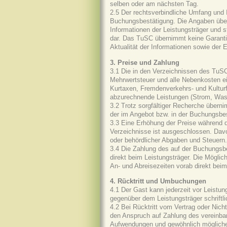
selben oder am nächsten Tag.
2.5 Der rechtsverbindliche Umfang und In
Buchungsbestätigung. Die Angaben über 
Informationen der Leistungsträger und
dar. Das TuSC übernimmt keine Garantien
Aktualität der Informationen sowie der E
3. Preise und Zahlung
3.1 Die in den Verzeichnissen des TuS
Mehrwertsteuer und alle Nebenkosten ei
Kurtaxen, Fremdenverkehrs- und Kultur
abzurechnende Leistungen (Strom, Wass
3.2 Trotz sorgfältiger Recherche überni
der im Angebot bzw. in der Buchungsbest
3.3 Eine Erhöhung der Preise während
Verzeichnisse ist ausgeschlossen. Davo
oder behördlicher Abgaben und Steuern.
3.4 Die Zahlung des auf der Buchungsbe
direkt beim Leistungsträger. Die Möglic
An- und Abreisezeiten vorab direkt beim
4. Rücktritt und Umbuchungen
4.1 Der Gast kann jederzeit vor Leistun
gegenüber dem Leistungsträger schriftl
4.2 Bei Rücktritt vom Vertrag oder Nic
den Anspruch auf Zahlung des vereinba
Aufwendungen und gewöhnlich mögliche 