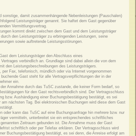
und sonstige, damit zusammenhängende Nebenleistungen (Pauschalen)
hfolgend Leistungsträger genannt. Sie haftet dem Gast gegenüber
enden Vermittlungsvertrag.
istungen kommt direkt zwischen dem Gast und dem Leistungsträger
 durch den Leistungsträger zu erbringenden Leistungen, seine
ierungen sowie auftretende Leistungsstörungen.
 Gast dem Leistungsträger den Abschluss eines
Vertrages verbindlich an. Grundlage sind dabei allein die von dem
it den Leistungsbeschreibungen des Leistungsträgers.
 per Fax, telefonisch, mündlich oder via Internet vorgenommen
 buchende Gast steht für alle Vertragsverpflichtungen der in der
nehmer ein.
der Annahme durch das TuSC zustande, die keiner Form bedarf, so
estätigungen für den Gast rechtsverbindlich sind. Der Vertragsschluss
ng bzw. Aushändigung einer Buchungsbestätigung bestätigt, es sei
er am nächsten Tag. Bei elektronischen Buchungen wird diese dem Gast
stätigt.
chen oder kann das TuSC auf eine Buchungsanfrage hin mehrere bzw. nur
ger vermitteln, unterbreitet sie ein entsprechendes schriftliches
t genannten Zeitraum gebunden ist. Die Annahme muss der Gast
rist schriftlich oder per Telefax erklären. Der Vertragsschluss wird
er Buchungsbestätigung bestätigt, es sei denn, die Anreise erfolgt am