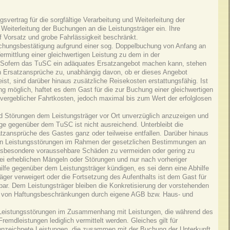
vertrag für die sorgfältige Verarbeitung und Weiterleitung der
Weiterleitung der Buchungen an die Leistungsträger ein. Ihre
f Vorsatz und grobe Fahrlässigkeit beschränkt.
Buchungsbestätigung aufgrund einer sog. Doppelbuchung von Anfang an
rmittlung einer gleichwertigen Leistung zu dem in der
 Sofern das TuSC ein adäquates Ersatzangebot machen kann, stehen
n Ersatzansprüche zu, unabhängig davon, ob er dieses Angebot
eist, sind darüber hinaus zusätzliche Reisekosten erstattungsfähig. Ist
g möglich, haftet es dem Gast für die zur Buchung einer gleichwertigen
ergeblicher Fahrtkosten, jedoch maximal bis zum Wert der erfolglosen
d Störungen dem Leistungsträger vor Ort unverzüglich anzuzeigen und
ge gegenüber dem TuSC ist nicht ausreichend. Unterbleibt die
zansprüche des Gastes ganz oder teilweise entfallen. Darüber hinaus
enden Leistungsstörungen im Rahmen der gesetzlichen Bestimmungen an
nsbesondere voraussehbare Schäden zu vermeiden oder gering zu
bei erheblichen Mängeln oder Störungen und nur nach vorheriger
ilfe gegenüber dem Leistungsträger kündigen, es sei denn eine Abhilfe
äger verweigert oder die Fortsetzung des Aufenthalts ist dem Gast für
ar. Dem Leistungsträger bleiben die Konkretisierung der vorstehenden
g von Haftungsbeschränkungen durch eigene AGB bzw. Haus- und
ür Leistungsstörungen im Zusammenhang mit Leistungen, die während des
remdleistungen lediglich vermittelt werden. Gleiches gilt für
nnzeichnete Leistungen, die zusammen mit der Buchung der Unterkunft