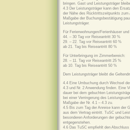
bringen. Gast und Leistungsträger blei
4.3 Der Leistungsträger kann den Ersa
der Nähe des Rücktrittszeitpunkts zum
Maßgabe der Buchungsbestätigung pausc
Leistungsträger.
Für Ferienwohnungen/Ferienhäuser und
44. – 30 Tag vor Reiseantritt 30 %
29. – 22. Tag vor Reiseantritt 60 %
ab 21. Tag bis Reiseantritt 80 %
Für Unterbringung im Zimmerbereich:
28. – 11. Tag vor Reiseantritt 25 %
ab 10. Tag bis Reiseantritt 50 %
Dem Leistungsträger bleibt die Gelten
4.4 Eine Umbuchung durch Wechsel des L
4.3 und Nr. 2 Anwendung finden. Eine 
dauer bei dem gebuchten Leistungsträg
bei einer Verringerung des Leistungsu
Maßgabe der Nr. 4.1 – 4.3 zu.
4.5 Bis zum Tag der Anreise kann der Gas
aus dem Vertrag eintritt. TuSC und Leis
besonderen Anforderungen der gebuchten
entgegenstehen.
4.6 Das TuSC empfiehlt den Abschluss e