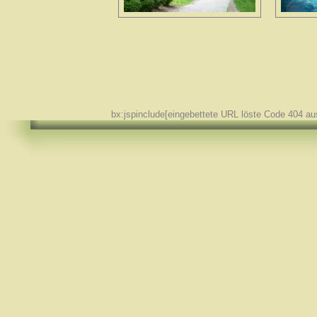
bx:jspinclude[eingebettete URL löste Code 404 au